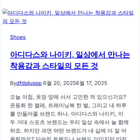
까
지
따
뜻
Shoes
하
게,
아디다스와 나이키, 일상에서 만나는
겨
착용감과 스타일의 모든 것
울
방
한
By
dfdpluspp
6월 20, 2025
6월 17, 2025
화
오늘 아침, 옷장 앞에 서서 고민한 적 있으신가요?
브
운동화 한 켤레, 트레이닝복 한 벌, 그리고 내 하루
랜
를 만들어줄 브랜드 하나. 아디다스와 나이키, 이
드
두 거대 스포츠 브랜드는 우리 일상 속에서 늘 함께
완
하죠. 하지만 과연 어떤 브랜드가 내 삶에 더 잘 어
전
울릴까요? 단순히 트렌드나 브랜드 이미지만 따진