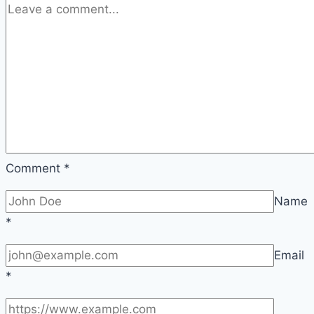
들
까
지,
신
발
속
에
숨
은
Comment
*
시
Name
대
*
의
초
Email
상
*