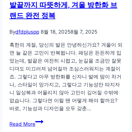
발끝까지 따뜻하게, 겨울 방한화 브
동
랜드 완전 정복
화,
새
것
By
dfdpluspp
8월 18, 2025
8월 7, 2025
처
혹한의 계절, 당신의 발은 안녕하신가요? 겨울이 되
럼
면 늘 같은 고민이 반복됩니다. 패딩은 든든하게 입
되
었는데, 발끝은 여전히 시렵고, 눈길을 조금만 잘못
살
디뎌도 미끄러져 넘어질까 조심스러워지는 계절이
리
죠. 그렇다고 아무 방한화를 신자니 발에 땀이 차거
는
나, 스타일이 망가지고, 그렇다고 기능성만 따지자
관
니 일상복과 어울리지 않아 고민이 깊어질 수밖에
리
없습니다. 그렇다면 이럴 땐 어떻게 해야 할까요?
비
바로, 기능성과 디자인을 모두 갖춘…
법
발
Read More
끝