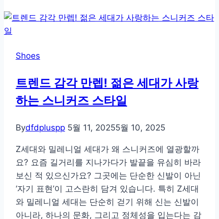
안
보
여
서
Shoes
더
위
트렌드 감각 만렙! 젊은 세대가 사랑
험
하는 스니커즈 스타일
한
실
내
By
dfdpluspp
5월 11, 2025
5월 10, 2025
화
Z세대와 밀레니얼 세대가 왜 스니커즈에 열광할까
속
요? 요즘 길거리를 지나가다가 발끝을 유심히 바라
세
보신 적 있으신가요? 그곳에는 단순한 신발이 아닌
균
‘자기 표현’이 고스란히 담겨 있습니다. 특히 Z세대
이
와 밀레니얼 세대는 단순히 걷기 위해 신는 신발이
야
아니라, 하나의 문화, 그리고 정체성을 입는다는 감
기