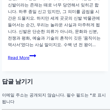
신발이라는 존재는 때로 너무 당연해서 잊히곤 합
는
니다. 하루 종일 신고 있지만, 그 의미를 곱씹을 시
착
간은 드물지요. 하지만 세계 곳곳의 신발 박물관에
용
들어서는 순간, 우리는 놀라운 사실과 마주하게 됩
감
니다. 신발은 단순한 의류가 아니라, 문화와 신분,
과
전쟁과 평화, 예술과 기술의 흔적이 깃든 ‘움직이는
스
역사서’였다는 사실 말이지요. 수백 년 전 왕이…
타
일
왕
Read More
의
의
모
힐
든
부
것
답글 남기기
터
전
이메일 주소는 공개되지 않습니다.
사
필수 필드는
*
로 표시
됩니다
의
샌