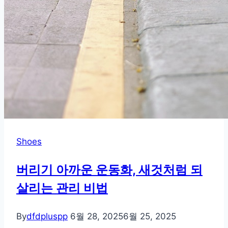
랑
하
는
스
니
커
즈
스
타
일
Shoes
버리기 아까운 운동화, 새것처럼 되
살리는 관리 비법
By
dfdpluspp
6월 28, 2025
6월 25, 2025