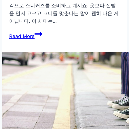
각으로 스니커즈를 소비하고 계시죠. 옷보다 신발
을 먼저 고르고 코디를 맞춘다는 말이 괜히 나온 게
아닙니다. 이 세대는…
트
Read More
렌
드
감
각
만
렙!
젊
은
세
대
가
사