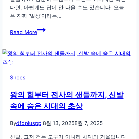
정
다면, 아쉽게도 답이 안 나올 수도 있습니다. 오늘
복
은 진짜 ‘일상’이라는…
아
Read More
디
다
스
와
나
Shoes
이
키,
왕의 힐부터 전사의 샌들까지, 신발
일
속에 숨은 시대의 초상
상
에
서
By
dfdpluspp
8월 13, 2025
8월 7, 2025
만
신발, 그저 걷는 도구가 아니라 시대의 거울입니다
나