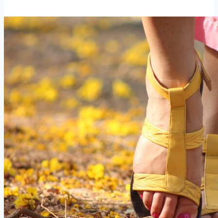
하
미
우
끄
럼
방
지
DIY
로
장
마
철
안
전
하
게
걷
는