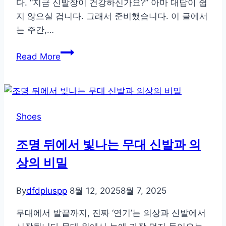
다. “지금 신발장이 건강하신가요?” 아마 대답이 쉽
지 않으실 겁니다. 그래서 준비했습니다. 이 글에서
는 주간,…
1
Read More
년
내
내
깨
Shoes
끗
한
조명 뒤에서 빛나는 무대 신발과 의
신
상의 비밀
발
장
의
By
dfdpluspp
8월 12, 2025
8월 7, 2025
비
무대에서 발끝까지, 진짜 ‘연기’는 의상과 신발에서
밀,