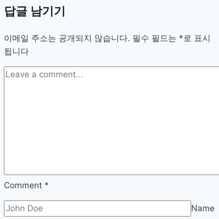
답글 남기기
넣
지
이메일 주소는 공개되지 않습니다.
말
필수 필드는
*
로 표시
됩니다
아
야
할
신
발,
제
대
로
구
분
하
Comment
*
는
Name
법