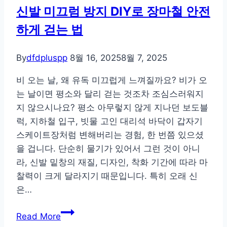
신발 미끄럼 방지 DIY로 장마철 안전
에
하게 걷는 법
서
직
접
By
dfdpluspp
8월 16, 2025
8월 7, 2025
할
비 오는 날, 왜 유독 미끄럽게 느껴질까요? 비가 오
수
는 날이면 평소와 달리 걷는 것조차 조심스러워지
있
지 않으시나요? 평소 아무렇지 않게 지나던 보도블
는
럭, 지하철 입구, 빗물 고인 대리석 바닥이 갑자기
가
스케이트장처럼 변해버리는 경험, 한 번쯤 있으셨
죽
을 겁니다. 단순히 물기가 있어서 그런 것이 아니
구
라, 신발 밑창의 재질, 디자인, 착화 기간에 따라 마
두
찰력이 크게 달라지기 때문입니다. 특히 오래 신
살
은…
리
기
신
Read More
노
발