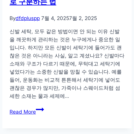
로 구분하는 법
무
대
신
By
dfdpluspp
7월 4, 2025
7월 2, 2025
발
신발 세탁, 모두 같은 방법이면 안 되는 이유 신발
과
을 깨끗하게 관리하는 것은 누구에게나 중요한 일
의
입니다. 하지만 모든 신발이 세탁기에 들어가도 괜
상
찮은 것은 아니라는 사실, 알고 계셨나요? 신발마다
의
소재와 구조가 다르기 때문에, 무턱대고 세탁기에
비
넣었다가는 소중한 신발을 망칠 수 있습니다. 예를
밀
들어, 운동화는 비교적 튼튼해서 세탁기에 넣어도
괜찮은 경우가 많지만, 가죽이나 스웨이드처럼 섬
세한 소재는 물과 세제에…
세
Read More
탁
기
에