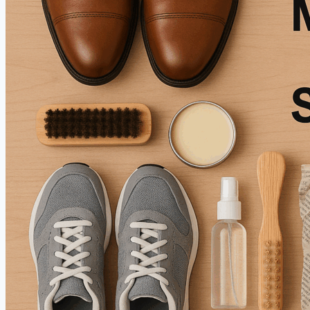
발
속
에
숨
은
시
대
의
초
상