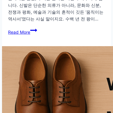
니다. 신발은 단순한 의류가 아니라, 문화와 신분,
전쟁과 평화, 예술과 기술의 흔적이 깃든 ‘움직이는
역사서’였다는 사실 말이지요. 수백 년 전 왕이…
왕
Read More
의
힐
부
터
전
사
의
샌
들
까
지,
신