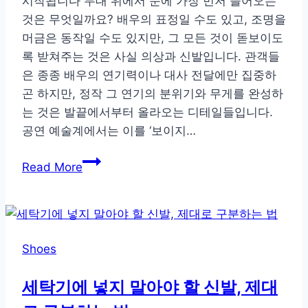
시작됩니다 무대 위에서 눈에 가장 먼저 들어오는
체
것은 무엇일까요? 배우의 표정일 수도 있고, 조명을
크
머금은 동작일 수도 있지만, 그 모든 것이 돋보이도
리
록 받쳐주는 것은 사실 의상과 신발입니다. 관객들
스
은 종종 배우의 연기력이나 대사 전달에만 집중하
트
곤 하지만, 정작 그 연기의 분위기와 무게를 완성하
하
는 것은 발끝에서부터 올라오는 디테일들입니다.
나
공연 예술계에서는 이를 ‘보이지…
로
끝
조
Read More
내
명
세
뒤
요
에
서
Shoes
빛
나
세탁기에 넣지 말아야 할 신발, 제대
는