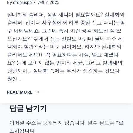
By
dfdpluspp
7월 7, 2025
실내화와 슬리퍼, 정말 세탁이 필요할까요? 실내화와
슬리퍼, 집이나 사무실에서 하루 종일 신고 다니는 필
수 아이템이죠. 그런데 혹시 이런 생각 해보신 적 있
으신가요? “밖에서 신는 신발도 아닌데 굳이 자주 세
탁해야 할까?”라는 의문 말이에요. 하지만 실내화와
슬리퍼도 세탁이 꼭 필요하다는 사실, 알고 계셨나
요? 눈에 보이지 않는 먼지와 세균, 그리고 발냄새의
원인까지… 실내화 속에는 우리가 생각하는 것보다
훨씬…
집
READ MORE
안
위
답글 남기기
생
의
시
이메일 주소는 공개되지 않습니다.
필수 필드는
*
로
작,
표시됩니다