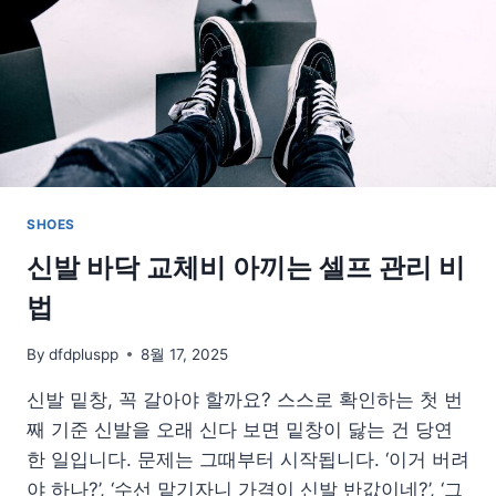
대
하
면
안
되
는
실
수
와
SHOES
복
구
신발 바닥 교체비 아끼는 셀프 관리 비
방
법
법
By
dfdpluspp
8월 17, 2025
신발 밑창, 꼭 갈아야 할까요? 스스로 확인하는 첫 번
째 기준 신발을 오래 신다 보면 밑창이 닳는 건 당연
한 일입니다. 문제는 그때부터 시작됩니다. ‘이거 버려
야 하나?’, ‘수선 맡기자니 가격이 신발 반값이네?’, ‘그