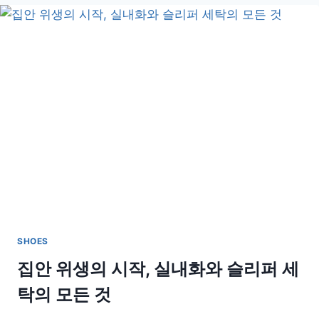
바
꾸
는
결
정
적
요
소,
신
발
의
힘
SHOES
집안 위생의 시작, 실내화와 슬리퍼 세
탁의 모든 것