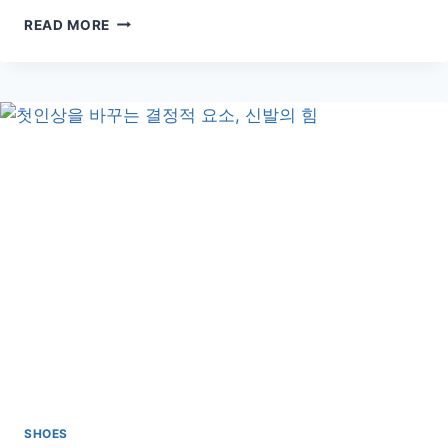
여
READ MORE
행
가
방
속
신
발,
이
렇
게
보
관
하
세
요!
전
문
가
의
실
SHOES
전