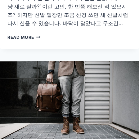
냥 새로 살까?’ 이런 고민, 한 번쯤 해보신 적 있으시
죠? 하지만 신발 밑창만 조금 신경 쓰면 새 신발처럼
다시 신을 수 있습니다. 바닥이 닳았다고 무조건…
신
READ MORE
발
바
닥
교
체
비
아
끼
는
셀
프
관
리
비
법