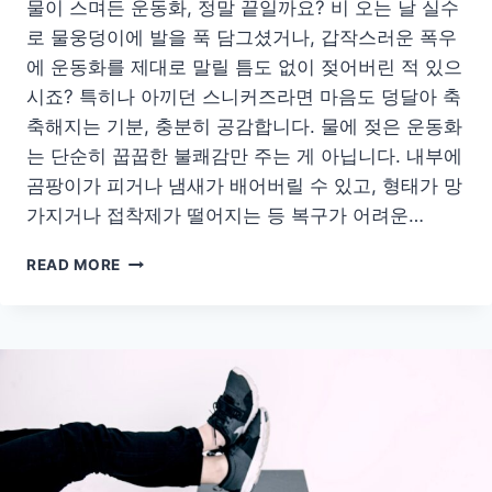
물이 스며든 운동화, 정말 끝일까요? 비 오는 날 실수
로 물웅덩이에 발을 푹 담그셨거나, 갑작스러운 폭우
에 운동화를 제대로 말릴 틈도 없이 젖어버린 적 있으
시죠? 특히나 아끼던 스니커즈라면 마음도 덩달아 축
축해지는 기분, 충분히 공감합니다. 물에 젖은 운동화
는 단순히 꿉꿉한 불쾌감만 주는 게 아닙니다. 내부에
곰팡이가 피거나 냄새가 배어버릴 수 있고, 형태가 망
가지거나 접착제가 떨어지는 등 복구가 어려운…
운
READ MORE
동
화
가
물
에
젖
었
을
때
절