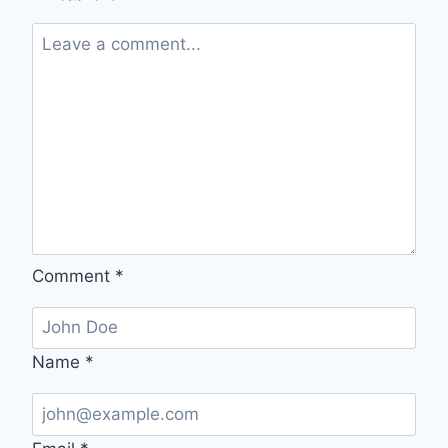
실
내
화
와
슬
리
퍼
세
탁
의
모
든
것
Comment
*
Name
*