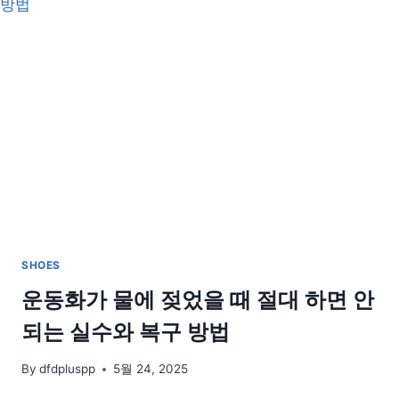
고
무
지
개:
신
발
색
상
이
말
하
는
당
신
SHOES
의
스
운동화가 물에 젖었을 때 절대 하면 안
타
되는 실수와 복구 방법
일
By
dfdpluspp
5월 24, 2025