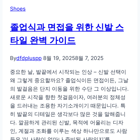
용
Shoes
도
여
졸업식과 면접을 위한 신발 스
행
타일 완벽 가이드
신
발
추
By
dfdpluspp
8월 19, 2025
8월 7, 2025
천
중요한 날, 발끝에서 시작되는 인상 – 신발 선택이
가
왜 그렇게 중요할까요? 졸업식이든 면접이든, 그날
이
의 발걸음은 단지 이동을 위한 수단 그 이상입니다.
드
새로운 시작을 향한 첫걸음이자, 여러분의 정체성
을 드러내는 조용한 자기소개이기 때문입니다. 특
히 발끝의 디테일은 생각보다 많은 것을 말해줍니
다. 깔끔하게 관리된 신발, 목적에 어울리는 디자
인, 계절과 조화를 이루는 색상 하나만으로도 사람
들은 ‘이 사람이 얼마나 준비된 사람인지’를…