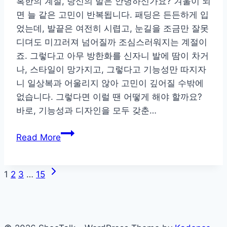
혹한의 계절, 당신의 발은 안녕하신가요? 겨울이 되
슬
면 늘 같은 고민이 반복됩니다. 패딩은 든든하게 입
리
었는데, 발끝은 여전히 시렵고, 눈길을 조금만 잘못
퍼
디뎌도 미끄러져 넘어질까 조심스러워지는 계절이
와
죠. 그렇다고 아무 방한화를 신자니 발에 땀이 차거
아
나, 스타일이 망가지고, 그렇다고 기능성만 따지자
쿠
니 일상복과 어울리지 않아 고민이 깊어질 수밖에
아
없습니다. 그렇다면 이럴 땐 어떻게 해야 할까요?
슈
바로, 기능성과 디자인을 모두 갖춘…
즈
발
완
Read More
끝
전
까
분
Next
Page
지
1
2
3
…
15
석
Page
따
navigation
뜻
하