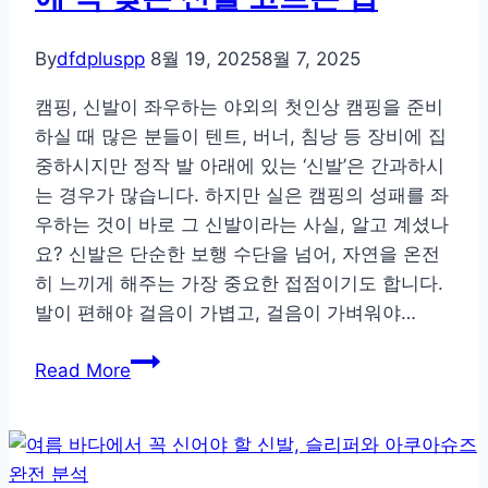
꼭
알
By
dfdpluspp
8월 19, 2025
8월 7, 2025
아
야
캠핑, 신발이 좌우하는 야외의 첫인상 캠핑을 준비
할
하실 때 많은 분들이 텐트, 버너, 침낭 등 장비에 집
등
중하시지만 정작 발 아래에 있는 ‘신발’은 간과하시
산
는 경우가 많습니다. 하지만 실은 캠핑의 성패를 좌
화
우하는 것이 바로 그 신발이라는 사실, 알고 계셨나
고
요? 신발은 단순한 보행 수단을 넘어, 자연을 온전
르
히 느끼게 해주는 가장 중요한 접점이기도 합니다.
기
발이 편해야 걸음이 가볍고, 걸음이 가벼워야…
가
슬
이
Read More
리
드
퍼
부
터