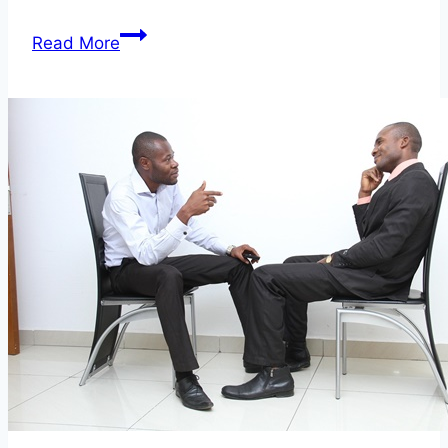
여
Read More
행
가
방
은
가
볍
게,
발
걸
음
은
편
하
게!
다