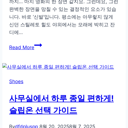
까지… 마치 영화의 한 장면 같지요. 그런데요, 그런
한
완벽한 장면을 망칠 수 있는 결정적인 요소가 있습
감
니다. 바로 ‘신발’입니다. 평소에는 아무렇지 않게
각
신던 스틸레토 힐도 야외에서는 모래에 박히고 잔
분
디에…
석
잔
Read More
디
밭
에
서
Shoes
도
우
사무실에서 하루 종일 편하게!
아
하
슬립온 선택 가이드
게!
야
By
dfdpluspp
8월 20, 2025
8월 7, 2025