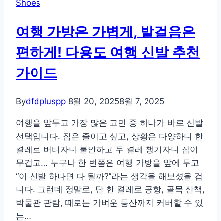
Shoes
루
종
여행 가방은 가볍게, 발걸음은
일
편
편하게! 다용도 여행 신발 추천
하
가이드
게!
슬
립
By
dfdpluspp
8월 20, 2025
8월 7, 2025
온
여행을 앞두고 가장 많은 고민 중 하나가 바로 신발
선
선택입니다. 짐은 줄이고 싶고, 상황은 다양하니 한
택
켤레로 버티자니 불안하고 두 켤레 챙기자니 짐이
가
무겁고… 누구나 한 번쯤은 여행 가방을 앞에 두고
이
“이 신발 하나면 다 될까?”라는 생각을 해보셨을 겁
드
니다. 그런데 정말로, 단 한 켤레로 공항, 골목 산책,
박물관 관람, 때로는 가벼운 등산까지 커버할 수 있
는…