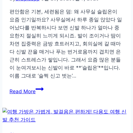
외
결
편안함은 기본, 세련됨은 덤: 왜 사무실 슬립온이
혼
요즘 인기일까요? 사무실에서 하루 종일 앉았다 일
식
어났다를 반복하시다 보면 신발 하나가 얼마나 중
신
요한지 절실히 느끼게 되시죠. 발이 조이거나 땀이
발
차면 집중력은 금방 흐트러지고, 회의실에 갈 때마
스
다 신발 끈을 매거나 푸는 번거로움까지 겹치면 은
타
근히 스트레스가 쌓입니다. 그래서 요즘 많은 분들
일
이 눈여겨보시는 신발이 바로 **‘슬립온’**입니다.
링
이름 그대로 ‘슬쩍 신고 벗는’…
팁
사
Read More
무
실
에
서
하