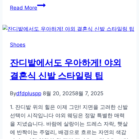
신
Read More
발
로
보
는
Shoes
성
격
잔디밭에서도 우아하게! 야외
테
스
결혼식 신발 스타일링 팁
트,
과
By
dfdpluspp
8월 20, 2025
8월 7, 2025
학
보
1. 잔디밭 위의 힐은 이제 그만! 지면을 고려한 신발
다
선택이 시작입니다 야외 웨딩은 정말 특별한 매력
더
을 지녔습니다. 바람에 살랑이는 드레스 자락, 햇살
정
에 반짝이는 주얼리, 배경으로 흐르는 자연의 색감
확