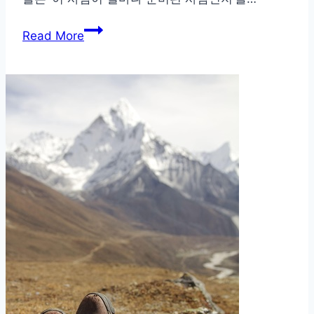
졸
Read More
업
식
과
면
접
을
위
한
신
발
스
타
일
완
벽