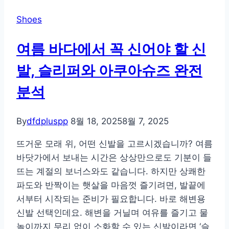
등
Shoes
산
화
여름 바다에서 꼭 신어야 할 신
까
지,
발, 슬리퍼와 아쿠아슈즈 완전
캠
분석
핑
에
꼭
By
dfdpluspp
8월 18, 2025
8월 7, 2025
맞
뜨거운 모래 위, 어떤 신발을 고르시겠습니까? 여름
는
바닷가에서 보내는 시간은 상상만으로도 기분이 들
신
뜨는 계절의 보너스와도 같습니다. 하지만 상쾌한
발
파도와 반짝이는 햇살을 마음껏 즐기려면, 발끝에
고
서부터 시작되는 준비가 필요합니다. 바로 해변용
르
신발 선택인데요. 해변을 거닐며 여유를 즐기고 물
는
놀이까지 무리 없이 소화할 수 있는 신발이라면 ‘슬