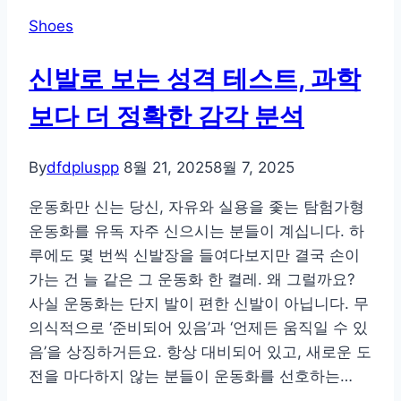
녀
Shoes
의
발
신발로 보는 성격 테스트, 과학
끝
따
보다 더 정확한 감각 분석
라
잡
By
dfdpluspp
8월 21, 2025
8월 7, 2025
기:
신
운동화만 신는 당신, 자유와 실용을 좇는 탐험가형
발
운동화를 유독 자주 신으시는 분들이 계십니다. 하
로
루에도 몇 번씩 신발장을 들여다보지만 결국 손이
읽
가는 건 늘 같은 그 운동화 한 켤레. 왜 그럴까요?
는
사실 운동화는 단지 발이 편한 신발이 아닙니다. 무
감
의식적으로 ‘준비되어 있음’과 ‘언제든 움직일 수 있
정
음’을 상징하거든요. 항상 대비되어 있고, 새로운 도
의
전을 마다하지 않는 분들이 운동화를 선호하는…
결