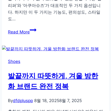
법
리퍼’와 ‘아쿠아슈즈’가 대표적인 두 가지 옵션입니
다. 하지만 이 두 가지는 기능도, 편의성도, 스타일
도…
여
Read More
름
바
다
에
Shoes
서
꼭
발끝까지 따뜻하게, 겨울 방한
신
어
화 브랜드 완전 정복
야
할
By
dfdpluspp
8월 18, 2025
8월 7, 2025
신
발,